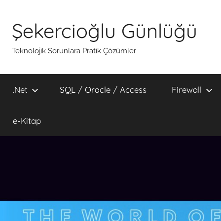
İçeriğe
atla
Şekercioğlu Günlüğü
Teknolojik Sorunlara Pratik Çözümler
.Net
SQL / Oracle / Access
Firewall
e-Kitap