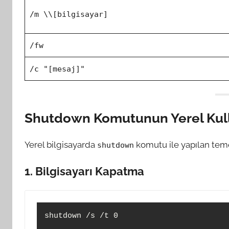
/m \\[bilgisayar]
/fw
/c "[mesaj]"
Shutdown Komutunun Yerel Kul
Yerel bilgisayarda
komutu ile yapılan teme
shutdown
1. Bilgisayarı Kapatma