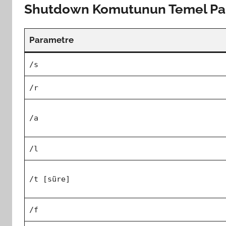
Shutdown Komutunun Temel Par
Parametre
/s
/r
/a
/l
/t [süre]
/f