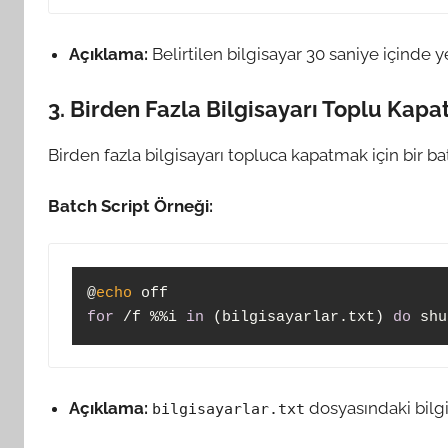
Açıklama:
Belirtilen bilgisayar 30 saniye içinde ye
3. Birden Fazla Bilgisayarı Toplu Kap
Birden fazla bilgisayarı topluca kapatmak için bir bat
Batch Script Örneği:
@
echo
for
 /f %%i 
in
 (bilgisayarlar.txt) 
do
Açıklama:
dosyasındaki bilgis
bilgisayarlar.txt