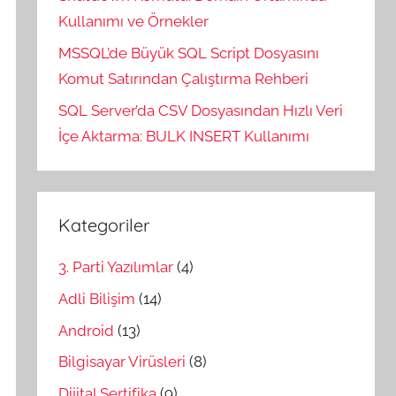
Kullanımı ve Örnekler
MSSQL’de Büyük SQL Script Dosyasını
Komut Satırından Çalıştırma Rehberi
SQL Server’da CSV Dosyasından Hızlı Veri
İçe Aktarma: BULK INSERT Kullanımı
Kategoriler
3. Parti Yazılımlar
(4)
Adli Bilişim
(14)
Android
(13)
Bilgisayar Virüsleri
(8)
Dijital Sertifika
(9)