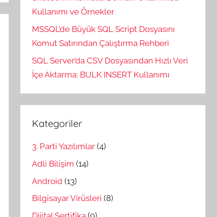
Kullanımı ve Örnekler
MSSQL’de Büyük SQL Script Dosyasını
Komut Satırından Çalıştırma Rehberi
SQL Server’da CSV Dosyasından Hızlı Veri
İçe Aktarma: BULK INSERT Kullanımı
Kategoriler
3. Parti Yazılımlar
(4)
Adli Bilişim
(14)
Android
(13)
Bilgisayar Virüsleri
(8)
Dijital Sertifika
(9)