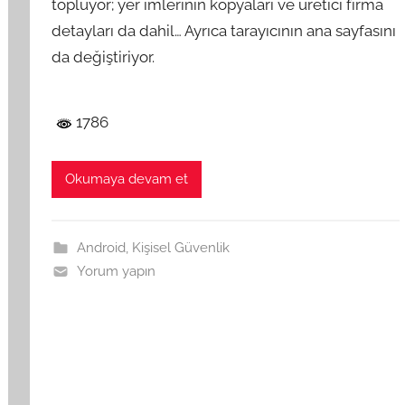
topluyor; yer imlerinin kopyaları ve üretici firma
detayları da dahil… Ayrıca tarayıcının ana sayfasını
da değiştiriyor.
1786
Okumaya devam et
Android
,
Kişisel Güvenlik
Yorum yapın