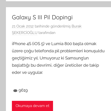
Galaxy S III Pil Dopingi
21 Ocak 2012
tarihinde gönderilmiş
Burak
ŞEKERCİOĞLU
tarafından
iPhone 4S (iOS 5) ve Lumia 800 başta olmak
üzere çoğu telefonda pil problemleri konuşuldu
geçtiğimiz yıl. Umuyoruz ki Samsung’un
başlattığı bu devrimi, diğer üreticiler de takip
eder ve uygular.
9619
Okumaya devam et