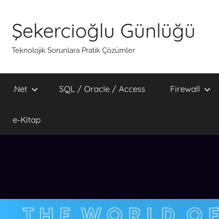
İçeriğe
atla
Şekercioğlu Günlüğü
Teknolojik Sorunlara Pratik Çözümler
.Net
SQL / Oracle / Access
Firewall
e-Kitap