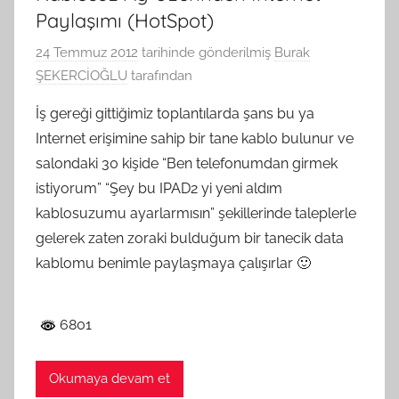
Paylaşımı (HotSpot)
24 Temmuz 2012
tarihinde gönderilmiş
Burak
ŞEKERCİOĞLU
tarafından
İş gereği gittiğimiz toplantılarda şans bu ya
Internet erişimine sahip bir tane kablo bulunur ve
salondaki 30 kişide “Ben telefonumdan girmek
istiyorum” “Şey bu IPAD2 yi yeni aldım
kablosuzumu ayarlarmısın” şekillerinde taleplerle
gelerek zaten zoraki bulduğum bir tanecik data
kablomu benimle paylaşmaya çalışırlar 🙂
6801
Okumaya devam et