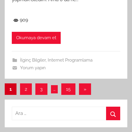
909
Okumaya devam et
İlginç Bilgiler
,
Internet Programlama
Yorum yapın
Yazı
Sonraki
1
2
3
…
15
»
yazılar
sayfalaması
Arama:
Ara