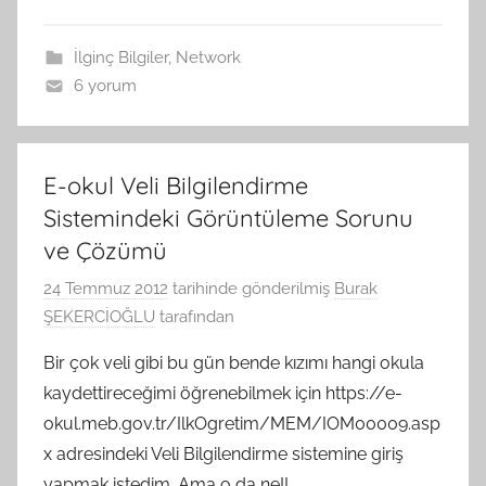
İlginç Bilgiler
,
Network
6 yorum
E-okul Veli Bilgilendirme
Sistemindeki Görüntüleme Sorunu
ve Çözümü
24 Temmuz 2012
tarihinde gönderilmiş
Burak
ŞEKERCİOĞLU
tarafından
Bir çok veli gibi bu gün bende kızımı hangi okula
kaydettireceğimi öğrenebilmek için https://e-
okul.meb.gov.tr/IlkOgretim/MEM/IOM00009.asp
x adresindeki Veli Bilgilendirme sistemine giriş
yapmak istedim. Ama o da ne!!