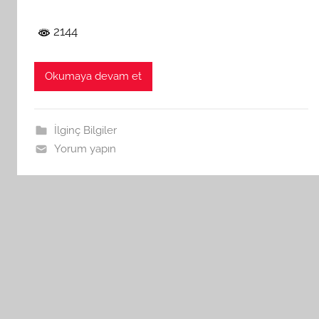
2144
Okumaya devam et
İlginç Bilgiler
Yorum yapın