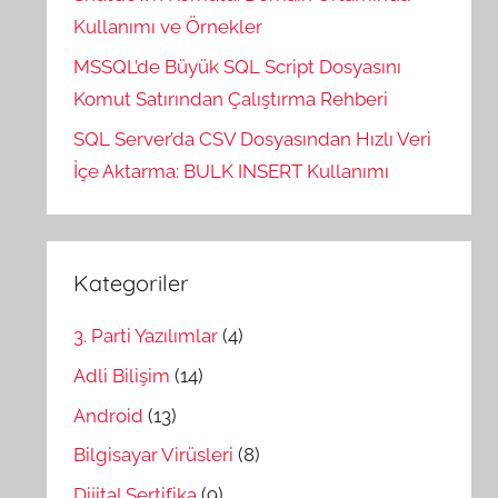
Kullanımı ve Örnekler
MSSQL’de Büyük SQL Script Dosyasını
Komut Satırından Çalıştırma Rehberi
SQL Server’da CSV Dosyasından Hızlı Veri
İçe Aktarma: BULK INSERT Kullanımı
Kategoriler
3. Parti Yazılımlar
(4)
Adli Bilişim
(14)
Android
(13)
Bilgisayar Virüsleri
(8)
Dijital Sertifika
(9)