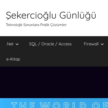
İçeriğe
atla
Şekercioğlu Günlüğü
Teknolojik Sorunlara Pratik Çözümler
.Net
SQL / Oracle / Access
Firewall
e-Kitap