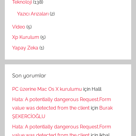
Teknoloji
(138)
Yazıcı Arızaları
(2)
Video
(5)
Xp Kurulum
(5)
Yapay Zeka
(1)
Son yorumlar
PC üzerine Mac Os X kurulumu
için
Halil
Hata: A potentially dangerous Request.Form
value was detected from the client
için
Burak
ŞEKERCİOĞLU
Hata: A potentially dangerous Request.Form
value was detected from the client
için
ikbal