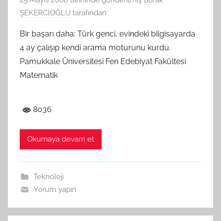
25 Mayıs 2008
tarihinde gönderilmiş
Burak
ŞEKERCİOĞLU
tarafından
Bir başarı daha: Türk genci, evindeki bilgisayarda
4 ay çalışıp kendi arama moturunu kurdu.
Pamukkale Üniversitesi Fen Edebiyat Fakültesi
Matematik
8036
Okumaya devam et
Teknoloji
Yorum yapın