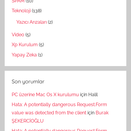
SPAM
(10)
Teknoloji
(138)
Yazıcı Arızaları
(2)
Video
(5)
Xp Kurulum
(5)
Yapay Zeka
(1)
Son yorumlar
PC üzerine Mac Os X kurulumu
için
Halil
Hata: A potentially dangerous Request.Form
value was detected from the client
için
Burak
ŞEKERCİOĞLU
Hata: A potentially dangerous Request.Form