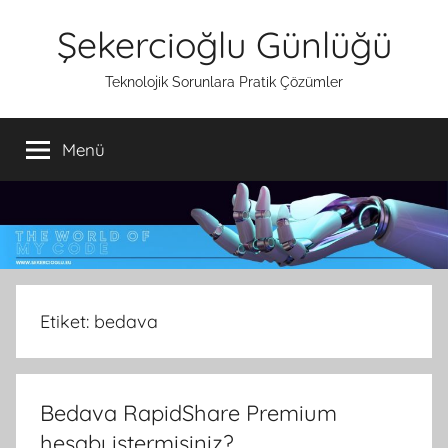
İçeriğe
Şekercioğlu Günlüğü
atla
Teknolojik Sorunlara Pratik Çözümler
Menü
Etiket:
bedava
Bedava RapidShare Premium
hesabı istermisiniz?