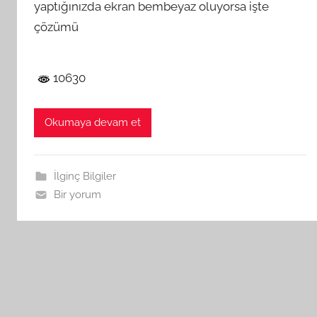
yaptığınızda ekran bembeyaz oluyorsa işte
çözümü
10630
Okumaya devam et
İlginç Bilgiler
Bir yorum