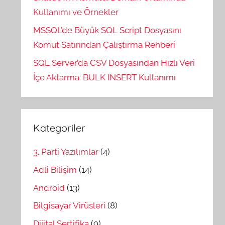
Kullanımı ve Örnekler
MSSQL’de Büyük SQL Script Dosyasını
Komut Satırından Çalıştırma Rehberi
SQL Server’da CSV Dosyasından Hızlı Veri
İçe Aktarma: BULK INSERT Kullanımı
Kategoriler
3. Parti Yazılımlar
(4)
Adli Bilişim
(14)
Android
(13)
Bilgisayar Virüsleri
(8)
Dijital Sertifika
(9)