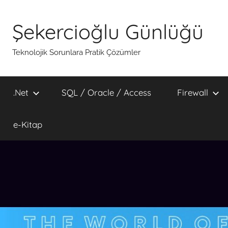
İçeriğe
atla
Şekercioğlu Günlüğü
Teknolojik Sorunlara Pratik Çözümler
.Net
SQL / Oracle / Access
Firewall
e-Kitap