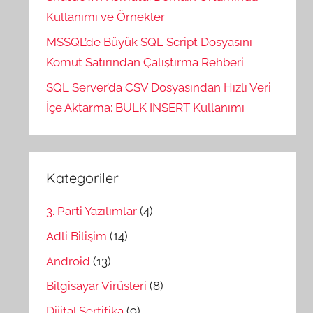
Kullanımı ve Örnekler
MSSQL’de Büyük SQL Script Dosyasını
Komut Satırından Çalıştırma Rehberi
SQL Server’da CSV Dosyasından Hızlı Veri
İçe Aktarma: BULK INSERT Kullanımı
Kategoriler
3. Parti Yazılımlar
(4)
Adli Bilişim
(14)
Android
(13)
Bilgisayar Virüsleri
(8)
Dijital Sertifika
(9)