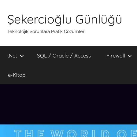
İçeriğe
atla
Şekercioğlu Günlüğü
Teknolojik Sorunlara Pratik Çözümler
.Net
SQL / Oracle / Access
Firewall
e-Kitap