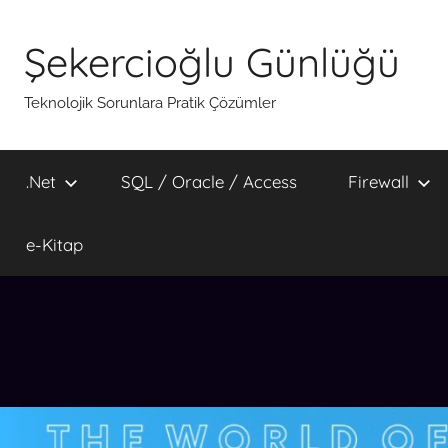
İçeriğe
atla
Şekercioğlu Günlüğü
Teknolojik Sorunlara Pratik Çözümler
.Net
SQL / Oracle / Access
Firewall
e-Kitap