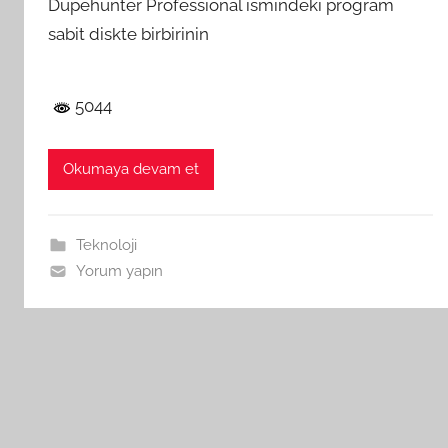
Dupehunter Professional ismindeki program
sabit diskte birbirinin
5044
Okumaya devam et
Teknoloji
Yorum yapın