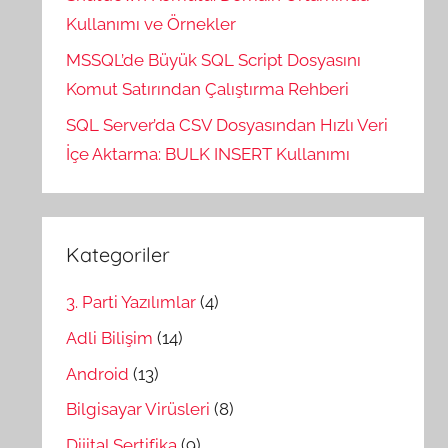
Kullanımı ve Örnekler
MSSQL’de Büyük SQL Script Dosyasını
Komut Satırından Çalıştırma Rehberi
SQL Server’da CSV Dosyasından Hızlı Veri
İçe Aktarma: BULK INSERT Kullanımı
Kategoriler
3. Parti Yazılımlar
(4)
Adli Bilişim
(14)
Android
(13)
Bilgisayar Virüsleri
(8)
Dijital Sertifika
(9)