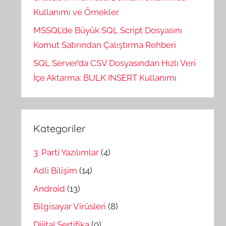
Kullanımı ve Örnekler
MSSQL’de Büyük SQL Script Dosyasını
Komut Satırından Çalıştırma Rehberi
SQL Server’da CSV Dosyasından Hızlı Veri
İçe Aktarma: BULK INSERT Kullanımı
Kategoriler
3. Parti Yazılımlar
(4)
Adli Bilişim
(14)
Android
(13)
Bilgisayar Virüsleri
(8)
Dijital Sertifika
(9)