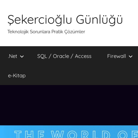
İçeriğe
atla
Şekercioğlu Günlüğü
Teknolojik Sorunlara Pratik Çözümler
.Net
SQL / Oracle / Access
Firewall
e-Kitap