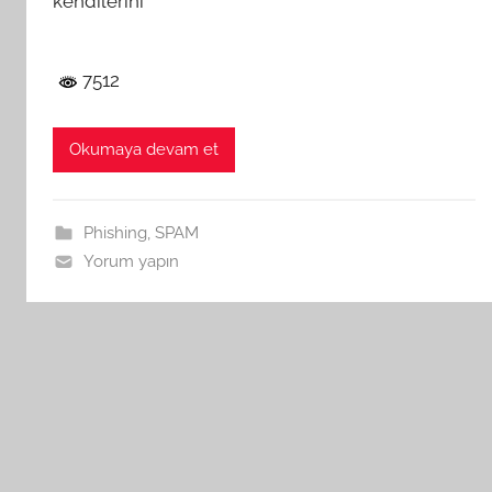
kendilerini
7512
Okumaya devam et
Phishing
,
SPAM
Yorum yapın