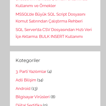
Kullanımı ve Örnekler
MSSQL’de Büyük SQL Script Dosyasını
Komut Satırından Çalıştırma Rehberi
SQL Server’da CSV Dosyasından Hızlı Veri
İçe Aktarma: BULK INSERT Kullanımı
Kategoriler
3. Parti Yazılımlar
(4)
Adli Bilişim
(14)
Android
(13)
Bilgisayar Virüsleri
(8)
Dijital Sertifika
(9)