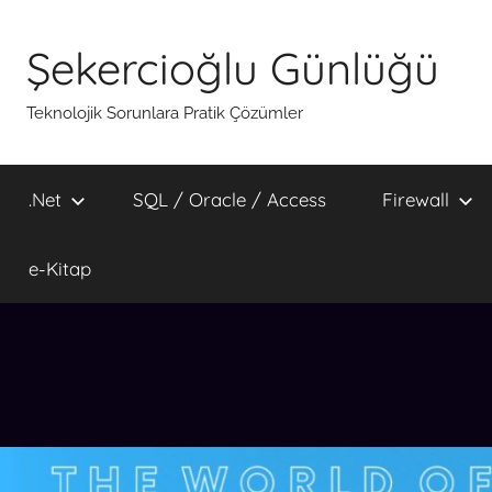
İçeriğe
atla
Şekercioğlu Günlüğü
Teknolojik Sorunlara Pratik Çözümler
.Net
SQL / Oracle / Access
Firewall
e-Kitap