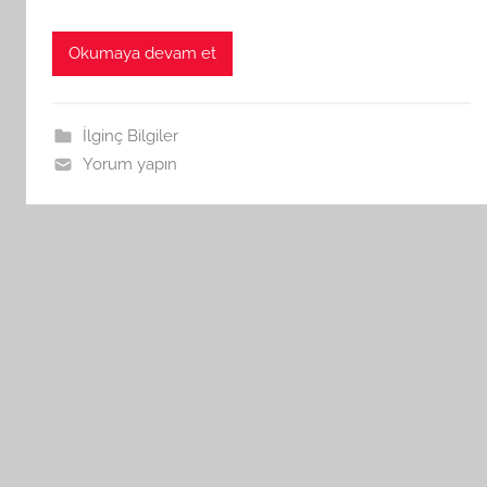
Okumaya devam et
İlginç Bilgiler
Yorum yapın