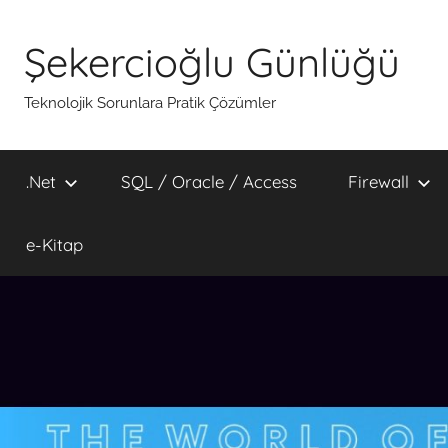
İçeriğe
atla
Şekercioğlu Günlüğü
Teknolojik Sorunlara Pratik Çözümler
.Net
SQL / Oracle / Access
Firewall
e-Kitap