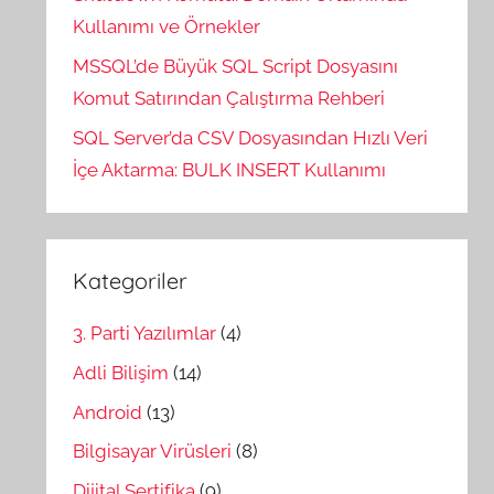
Kullanımı ve Örnekler
MSSQL’de Büyük SQL Script Dosyasını
Komut Satırından Çalıştırma Rehberi
SQL Server’da CSV Dosyasından Hızlı Veri
İçe Aktarma: BULK INSERT Kullanımı
Kategoriler
3. Parti Yazılımlar
(4)
Adli Bilişim
(14)
Android
(13)
Bilgisayar Virüsleri
(8)
Dijital Sertifika
(9)