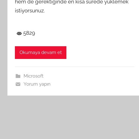
hem de gerektiğinde en kısa sürede yüklemek
istiyorsunuz.
5829
Okumaya devam et
Microsoft
Yorum yapın