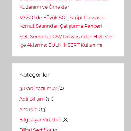
Kullanımı ve Örnekler
MSSQL’de Büyük SQL Script Dosyasını
Komut Satırından Çalıştırma Rehberi
SQL Server’da CSV Dosyasından Hızlı Veri
İçe Aktarma: BULK INSERT Kullanımı
Kategoriler
3. Parti Yazılımlar
(4)
Adli Bilişim
(14)
Android
(13)
Bilgisayar Virüsleri
(8)
Dijital Sertifika
(9)