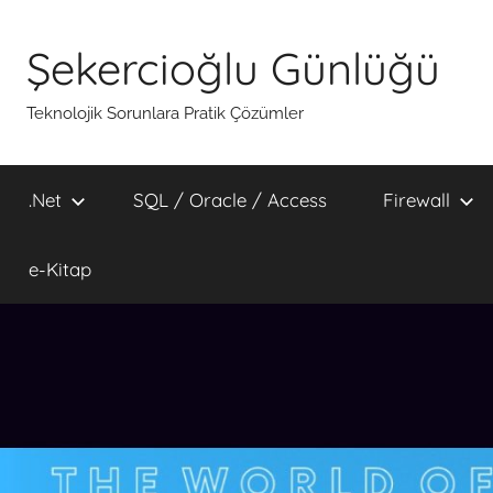
İçeriğe
atla
Şekercioğlu Günlüğü
Teknolojik Sorunlara Pratik Çözümler
.Net
SQL / Oracle / Access
Firewall
e-Kitap