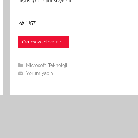
dışı kapattığını söyledi.
1157
Okumaya devam et
Microsoft
,
Teknoloji
Yorum yapın