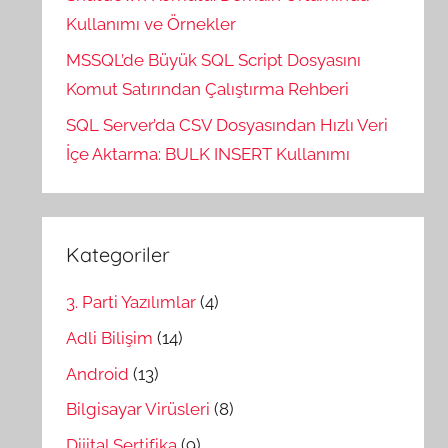
Kullanımı ve Örnekler
MSSQL’de Büyük SQL Script Dosyasını
Komut Satırından Çalıştırma Rehberi
SQL Server’da CSV Dosyasından Hızlı Veri
İçe Aktarma: BULK INSERT Kullanımı
Kategoriler
3. Parti Yazılımlar
(4)
Adli Bilişim
(14)
Android
(13)
Bilgisayar Virüsleri
(8)
Dijital Sertifika
(9)