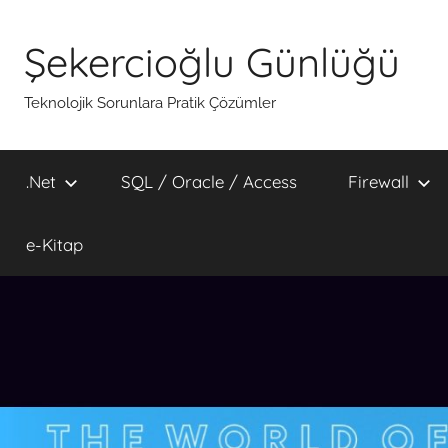
İçeriğe
atla
Şekercioğlu Günlüğü
Teknolojik Sorunlara Pratik Çözümler
.Net
SQL / Oracle / Access
Firewall
e-Kitap