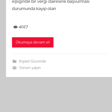
eşliğinde bir vergi dairesine başvurması
durumunda kayıp olan
4027
Okumaya devam et
Kişisel Güvenlik
Yorum yapın