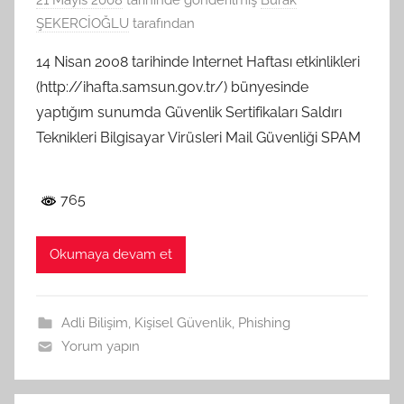
21 Mayıs 2008
tarihinde gönderilmiş
Burak
ŞEKERCİOĞLU
tarafından
14 Nisan 2008 tarihinde Internet Haftası etkinlikleri
(http://ihafta.samsun.gov.tr/) bünyesinde
yaptığım sunumda Güvenlik Sertifikaları Saldırı
Teknikleri Bilgisayar Virüsleri Mail Güvenliği SPAM
765
Okumaya devam et
Adli Bilişim
,
Kişisel Güvenlik
,
Phishing
Yorum yapın