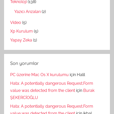
Teknoloji
(138)
Yazıcı Arızaları
(2)
Video
(5)
Xp Kurulum
(5)
Yapay Zeka
(1)
Son yorumlar
PC üzerine Mac Os X kurulumu
için
Halil
Hata: A potentially dangerous Request.Form
value was detected from the client
için
Burak
ŞEKERCİOĞLU
Hata: A potentially dangerous Request.Form
value was detected from the client
için
ikbal