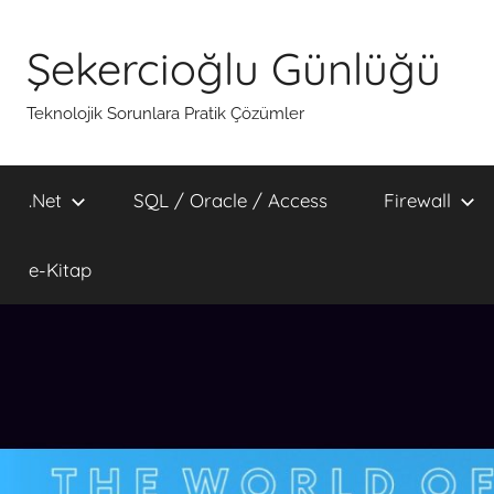
İçeriğe
atla
Şekercioğlu Günlüğü
Teknolojik Sorunlara Pratik Çözümler
.Net
SQL / Oracle / Access
Firewall
e-Kitap