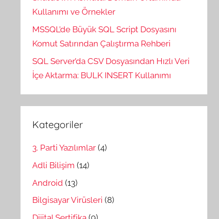
Kullanımı ve Örnekler
MSSQL’de Büyük SQL Script Dosyasını
Komut Satırından Çalıştırma Rehberi
SQL Server’da CSV Dosyasından Hızlı Veri
İçe Aktarma: BULK INSERT Kullanımı
Kategoriler
3. Parti Yazılımlar
(4)
Adli Bilişim
(14)
Android
(13)
Bilgisayar Virüsleri
(8)
Dijital Sertifika
(9)