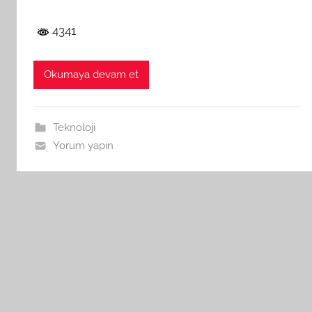
4341
Okumaya devam et
Teknoloji
Yorum yapın