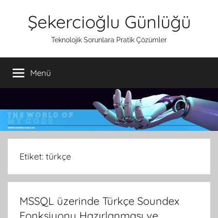
İçeriğe
Şekercioğlu Günlüğü
atla
Teknolojik Sorunlara Pratik Çözümler
Menü
Etiket:
türkçe
MSSQL üzerinde Türkçe Soundex
Fonksiyonu Hazırlanması ve