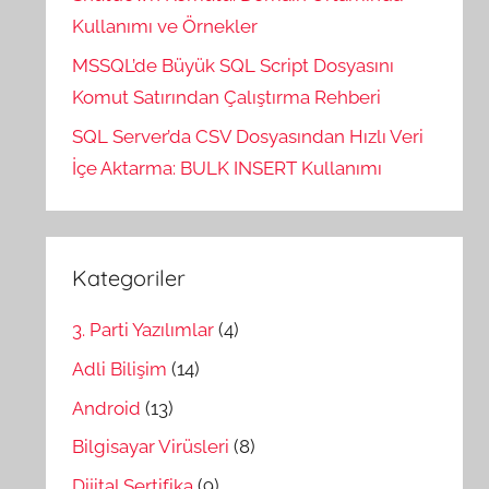
Kullanımı ve Örnekler
MSSQL’de Büyük SQL Script Dosyasını
Komut Satırından Çalıştırma Rehberi
SQL Server’da CSV Dosyasından Hızlı Veri
İçe Aktarma: BULK INSERT Kullanımı
Kategoriler
3. Parti Yazılımlar
(4)
Adli Bilişim
(14)
Android
(13)
Bilgisayar Virüsleri
(8)
Dijital Sertifika
(9)