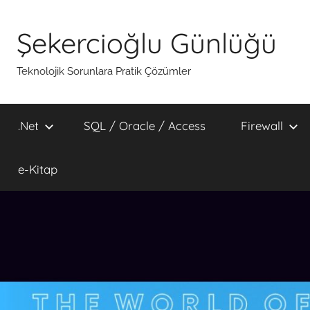
İçeriğe
atla
Şekercioğlu Günlüğü
Teknolojik Sorunlara Pratik Çözümler
.Net
SQL / Oracle / Access
Firewall
e-Kitap