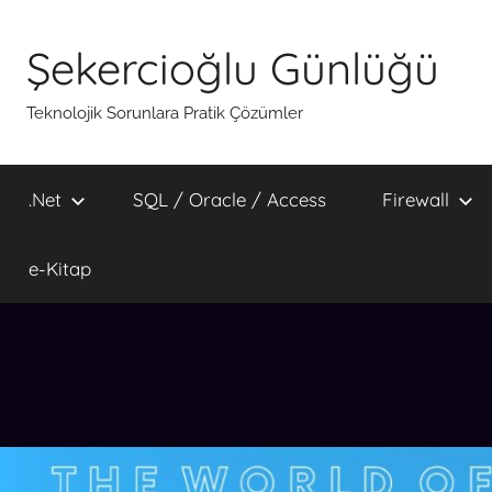
İçeriğe
atla
Şekercioğlu Günlüğü
Teknolojik Sorunlara Pratik Çözümler
.Net
SQL / Oracle / Access
Firewall
e-Kitap