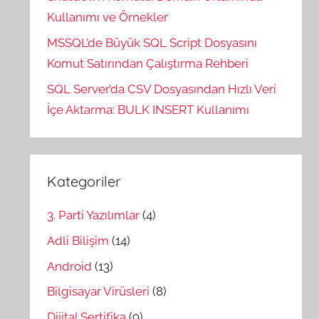
Kullanımı ve Örnekler
MSSQL’de Büyük SQL Script Dosyasını
Komut Satırından Çalıştırma Rehberi
SQL Server’da CSV Dosyasından Hızlı Veri
İçe Aktarma: BULK INSERT Kullanımı
Kategoriler
3. Parti Yazılımlar
(4)
Adli Bilişim
(14)
Android
(13)
Bilgisayar Virüsleri
(8)
Dijital Sertifika
(9)