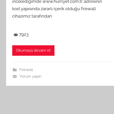
incelediğimde www.hurriyet.com.tr adresinin
kod yapısında zararlı içerik olduğu firewall
cihazımız tarafından
7923
Okumaya devam et
Firewall
Yorum yapın