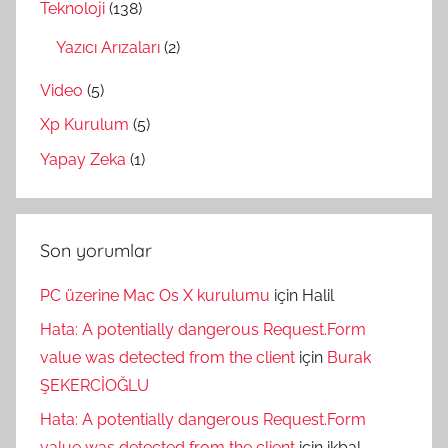
Teknoloji
(138)
Yazıcı Arızaları
(2)
Video
(5)
Xp Kurulum
(5)
Yapay Zeka
(1)
Son yorumlar
PC üzerine Mac Os X kurulumu
için
Halil
Hata: A potentially dangerous Request.Form
value was detected from the client
için
Burak
ŞEKERCİOĞLU
Hata: A potentially dangerous Request.Form
value was detected from the client
için
ikbal