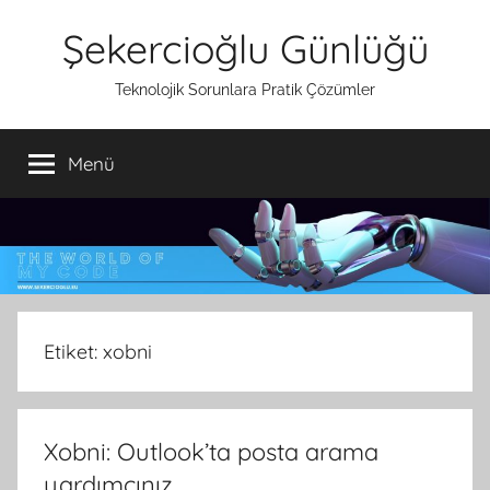
İçeriğe
Şekercioğlu Günlüğü
atla
Teknolojik Sorunlara Pratik Çözümler
Menü
Etiket:
xobni
Xobni: Outlook’ta posta arama
yardımcınız