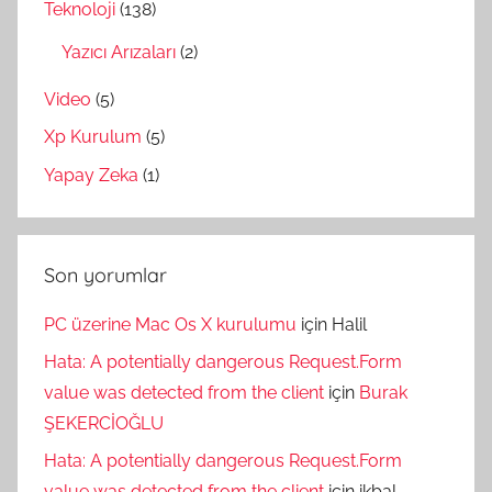
Teknoloji
(138)
Yazıcı Arızaları
(2)
Video
(5)
Xp Kurulum
(5)
Yapay Zeka
(1)
Son yorumlar
PC üzerine Mac Os X kurulumu
için
Halil
Hata: A potentially dangerous Request.Form
value was detected from the client
için
Burak
ŞEKERCİOĞLU
Hata: A potentially dangerous Request.Form
value was detected from the client
için
ikbal