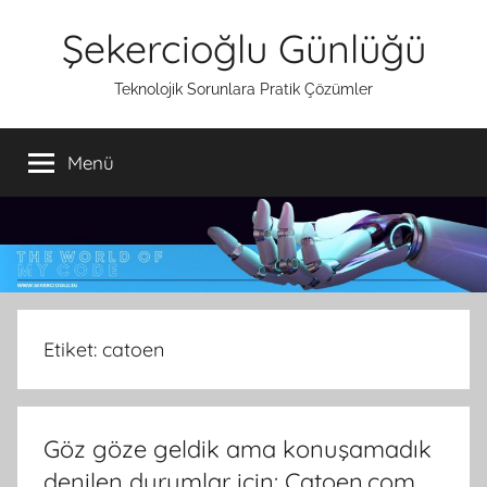
İçeriğe
Şekercioğlu Günlüğü
atla
Teknolojik Sorunlara Pratik Çözümler
Menü
Etiket:
catoen
Göz göze geldik ama konuşamadık
denilen durumlar için: Catoen.com