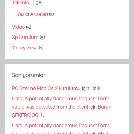
Teknoloji
(138)
Yazıcı Arızaları
(2)
Video
(5)
Xp Kurulum
(5)
Yapay Zeka
(1)
Son yorumlar
PC üzerine Mac Os X kurulumu
için
Halil
Hata: A potentially dangerous Request.Form
value was detected from the client
için
Burak
ŞEKERCİOĞLU
Hata: A potentially dangerous Request.Form
value was detected from the client
için
ikbal