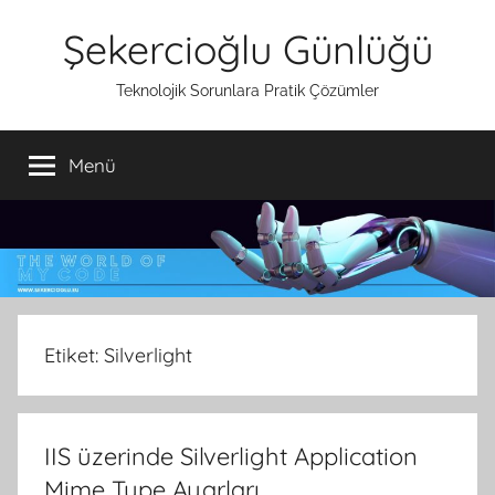
İçeriğe
Şekercioğlu Günlüğü
atla
Teknolojik Sorunlara Pratik Çözümler
Menü
Etiket:
Silverlight
IIS üzerinde Silverlight Application
Mime Type Ayarları