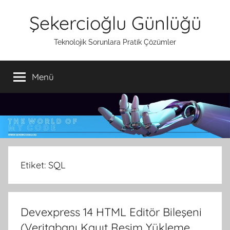
İçeriğe
Şekercioğlu Günlüğü
atla
Teknolojik Sorunlara Pratik Çözümler
Menü
Etiket:
SQL
Devexpress 14 HTML Editör Bileşeni
(Veritabanı Kayıt Resim Yükleme