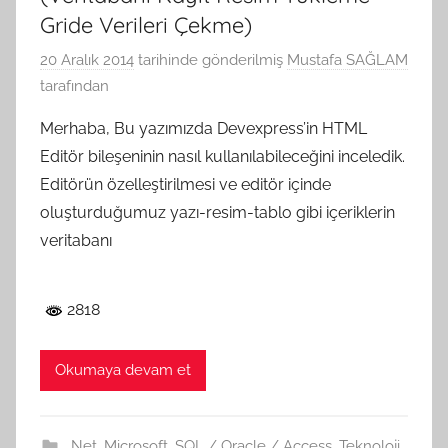
Gride Verileri Çekme)
20 Aralık 2014
tarihinde gönderilmiş
Mustafa SAĞLAM
tarafından
Merhaba, Bu yazımızda Devexpress’in HTML
Editör bileşeninin nasıl kullanılabileceğini inceledik.
Editörün özelleştirilmesi ve editör içinde
oluşturduğumuz yazı-resim-tablo gibi içeriklerin
veritabanı
2818
Okumaya devam et
.Net
,
Microsoft
,
SQL / Oracle / Access
,
Teknoloji