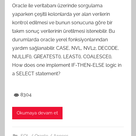
Oracle ile veritabanı üzerinde sorgulama
yaparken çeşitli kolonlarda yer alan verilerin
kontrol edilmesi ve bunun sonucuna göre bir
takım sonuç verilerinin üretilmesi istenebilir. Bu
durumlarda oracle yerel fonksiyonlarından
yardım sağlanabilir. CASE, NVL, NVL2, DECODE,
NULLIF(), GREATEST(), LEAST(), COALESCE(),
How does one implement IF-THEN-ELSE logic in
a SELECT statement?
8304
Okumaya devam et
SQL / Oracle / Access