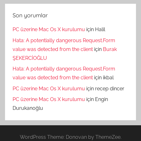
Son yorumlar
PC üzerine Mac Os X kurulumu
için
Halil
Hata: A potentially dangerous Request.Form
value was detected from the client
için
Burak
ŞEKERCİOĞLU
Hata: A potentially dangerous Request.Form
value was detected from the client
için
ikbal
PC üzerine Mac Os X kurulumu
için
recep dincer
PC üzerine Mac Os X kurulumu
için
Engin
Durukanoğlu
WordPress Theme: Donovan by ThemeZee.