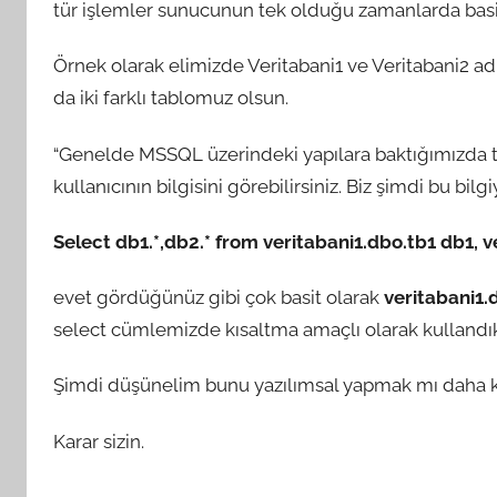
tür işlemler sunucunun tek olduğu zamanlarda basit 
Örnek olarak elimizde Veritabani1 ve Veritabani2 adı
da iki farklı tablomuz olsun.
“Genelde MSSQL üzerindeki yapılara baktığımızda t
kullanıcının bilgisini görebilirsiniz. Biz şimdi bu bilg
Select db1.*,db2.* from veritabani1.dbo.tb1 db1, 
evet gördüğünüz gibi çok basit olarak
veritabani1.
select cümlemizde kısaltma amaçlı olarak kullandık
Şimdi düşünelim bunu yazılımsal yapmak mı daha 
Karar sizin.