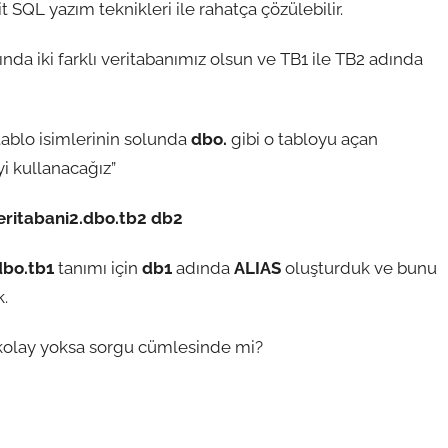
SQL yazım teknikleri ile rahatça çözülebilir.
nda iki farklı veritabanımız olsun ve TB1 ile TB2 adında
ablo isimlerinin solunda
dbo.
gibi o tabloyu açan
iyi kullanacağız”
veritabani2.dbo.tb2 db2
dbo.tb1
tanımı için
db1
adında
ALIAS
oluşturduk ve bunu
.
kolay yoksa sorgu cümlesinde mi?