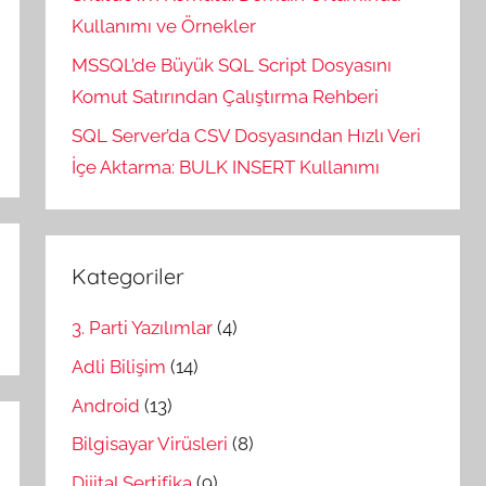
Kullanımı ve Örnekler
MSSQL’de Büyük SQL Script Dosyasını
Komut Satırından Çalıştırma Rehberi
SQL Server’da CSV Dosyasından Hızlı Veri
İçe Aktarma: BULK INSERT Kullanımı
Kategoriler
3. Parti Yazılımlar
(4)
Adli Bilişim
(14)
Android
(13)
Bilgisayar Virüsleri
(8)
Dijital Sertifika
(9)