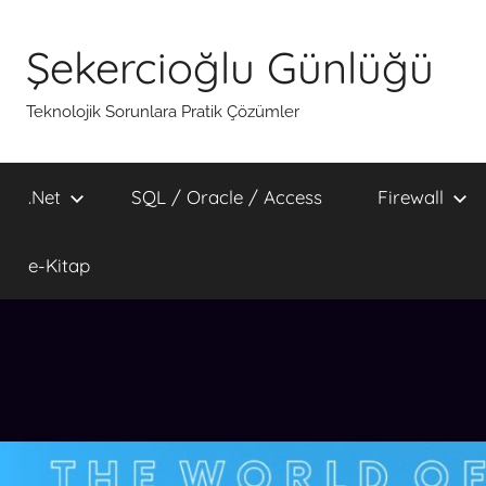
İçeriğe
atla
Şekercioğlu Günlüğü
Teknolojik Sorunlara Pratik Çözümler
.Net
SQL / Oracle / Access
Firewall
e-Kitap