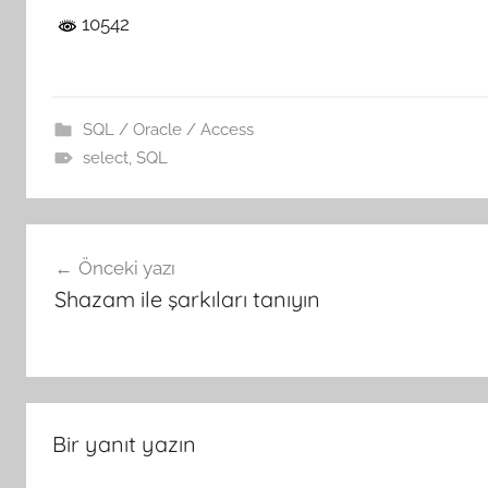
10542
SQL / Oracle / Access
select
,
SQL
Yazı
Önceki yazı
gezinmesi
Shazam ile şarkıları tanıyın
Bir yanıt yazın