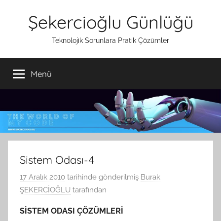
İçeriğe
Şekercioğlu Günlüğü
atla
Teknolojik Sorunlara Pratik Çözümler
Menü
Sistem Odası-4
17 Aralık 2010
tarihinde gönderilmiş
Burak
ŞEKERCİOĞLU
tarafından
SİSTEM ODASI ÇÖZÜMLERİ