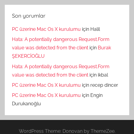
Son yorumlar
PC üzerine Mac Os X kurulumu
için
Halil
Hata: A potentially dangerous Request.Form
value was detected from the client
için
Burak
ŞEKERCİOĞLU
Hata: A potentially dangerous Request.Form
value was detected from the client
için
ikbal
PC üzerine Mac Os X kurulumu
için
recep dincer
PC üzerine Mac Os X kurulumu
için
Engin
Durukanoğlu
WordPress Theme: Donovan by ThemeZee.