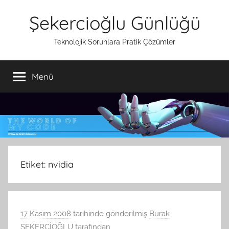
İçeriğe
Şekercioğlu Günlüğü
atla
Teknolojik Sorunlara Pratik Çözümler
Menü
Etiket:
nvidia
17 Kasım 2008
tarihinde gönderilmiş
Burak
ŞEKERCİOĞLU
tarafından