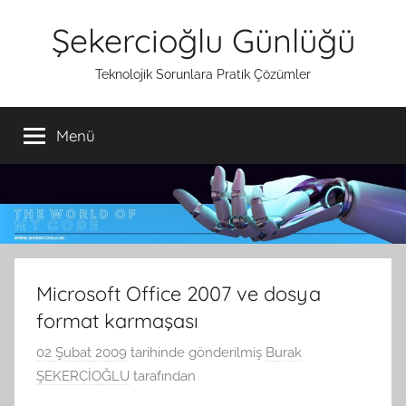
İçeriğe
Şekercioğlu Günlüğü
atla
Teknolojik Sorunlara Pratik Çözümler
Menü
Microsoft Office 2007 ve dosya
format karmaşası
02 Şubat 2009
tarihinde gönderilmiş
Burak
ŞEKERCİOĞLU
tarafından