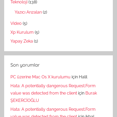
Teknoloji
(138)
Yazıcı Arızaları
(2)
Video
(5)
Xp Kurulum
(5)
Yapay Zeka
(1)
Son yorumlar
PC üzerine Mac Os X kurulumu
için
Halil
Hata: A potentially dangerous Request.Form
value was detected from the client
için
Burak
ŞEKERCİOĞLU
Hata: A potentially dangerous Request.Form
value was detected from the client
için
ikbal